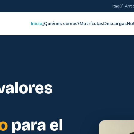
Itagüí, Anti
Inicio
¿Quiénes somos?
Matrículas
Descargas
Not
 valores
o
para el