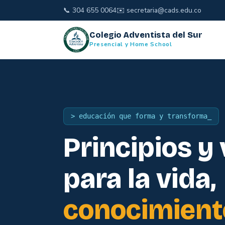
📞
304 655 0064
✉️
secretaria@cads.edu.co
Colegio Adventista del Sur
Presencial y Home School
> educación que forma y transforma_
Principios y
para la vida,
conocimient