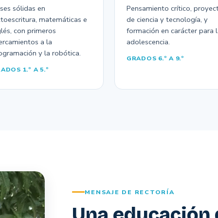
ses sólidas en
Pensamiento crítico, proyec
ctoescritura, matemáticas e
de ciencia y tecnología, y
glés, con primeros
formación en carácter para 
ercamientos a la
adolescencia.
ogramación y la robótica.
GRADOS 6.º A 9.º
ADOS 1.º A 5.º
MENSAJE DE RECTORÍA
Una educación 