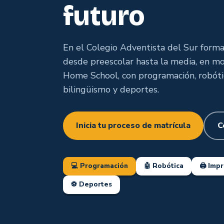
futuro
En el Colegio Adventista del Sur form
desde preescolar hasta la media, en mo
Home School, con programación, robótic
bilingüismo y deportes.
Inicia tu proceso de matrícula
C
💻 Programación
🤖 Robótica
🖨️ Imp
⚽ Deportes