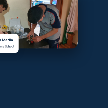
a Media
ome School