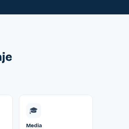
je
🎓
Media