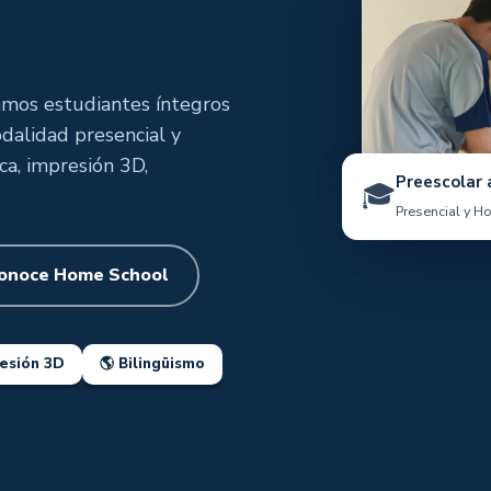
amos estudiantes íntegros
dalidad presencial y
a, impresión 3D,
Preescolar 
🎓
Presencial y H
onoce Home School
resión 3D
🌎 Bilingüismo