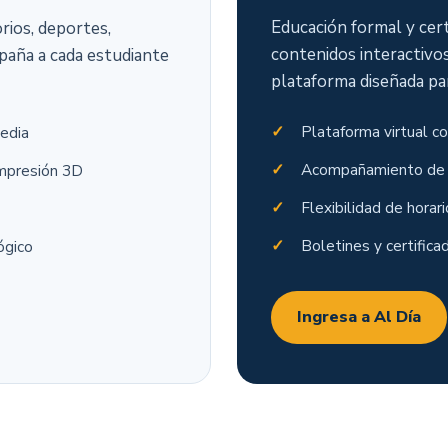
Educación formal y certi
rios, deportes,
contenidos interactivo
paña a cada estudiante
plataforma diseñada par
Plataforma virtual co
edia
Acompañamiento de 
impresión 3D
Flexibilidad de horari
Boletines y certifica
ógico
Ingresa a Al Día