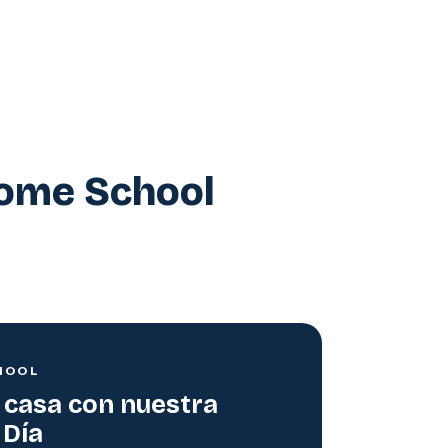
Home School
HOOL
 casa con nuestra
 Día