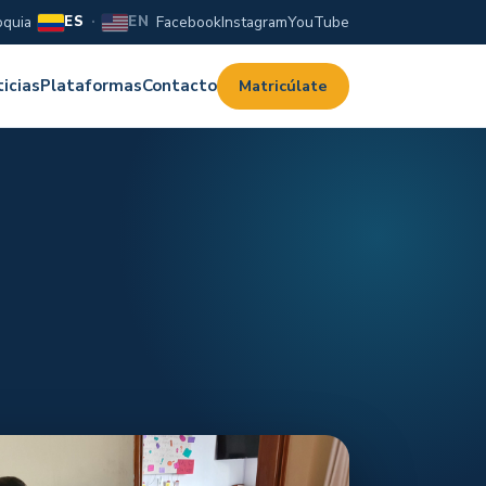
oquia
Facebook
Instagram
YouTube
ES
·
EN
Matricúlate
icias
Plataformas
Contacto