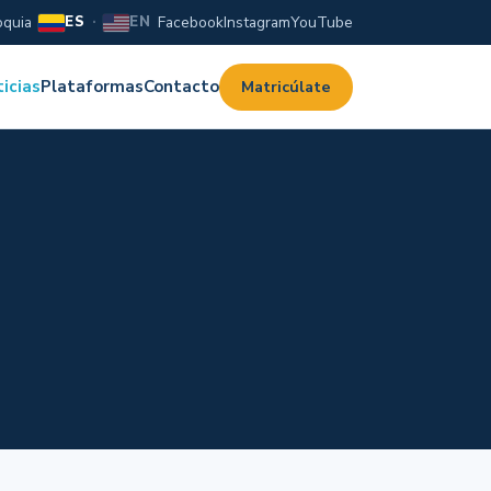
oquia
Facebook
Instagram
YouTube
ES
·
EN
Matricúlate
icias
Plataformas
Contacto