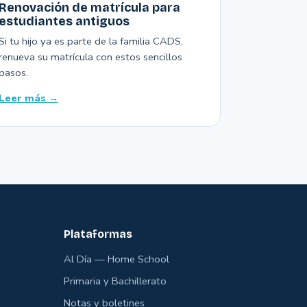
Renovación de matrícula para
estudiantes antiguos
Si tu hijo ya es parte de la familia CADS,
renueva su matrícula con estos sencillos
pasos.
Leer más →
Plataformas
Al Día — Home School
Primaria y Bachillerato
Notas y boletines