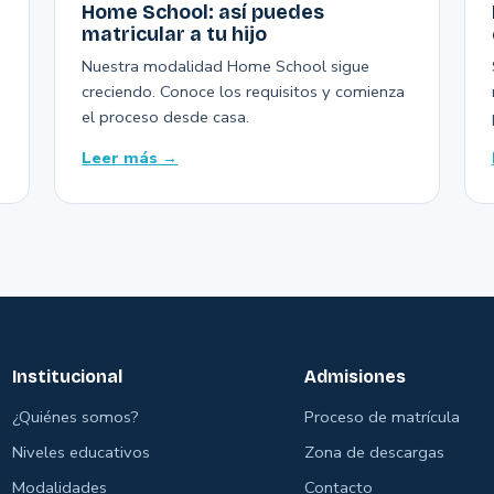
Home School: así puedes
matricular a tu hijo
Nuestra modalidad Home School sigue
creciendo. Conoce los requisitos y comienza
el proceso desde casa.
Leer más →
Institucional
Admisiones
¿Quiénes somos?
Proceso de matrícula
Niveles educativos
Zona de descargas
Modalidades
Contacto